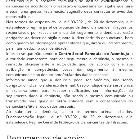
Referimos que o presente formulário se destina exclusivamente a
denúncias de acordo com o respetivo enquadramento legal e que para
efetuar uma queixa, reclamação, sugestão deve contactar através dos
meios habituais.
Nos termos do disposto da Lei n.º 93/2021, de 20 de dezembro, que
estabelece o regime geral de proteção de denunciantes de infrações, os
responsáveis por rececionar e ou dar seguimento a denúncias estão
obrigados ao dever de sigilo quanto à identidade do denunciante, bem
como quanto às informações apresentadas que, direta ou indiretamente,
permitam deduzir a sua identidade.
Informa-se que não sendo o
Centro Social Paroquial de Azambuja
a
autoridade competente para dar seguimento à denúncia, a mesma é
remetida oficiosamente à autoridade que, de acordo com a sua
atribuição e competência, possa dar seguimento à mesma,
comunicando-se ao denunciante/titular dos dados pessoais.
Informa-se ainda que a denúncia pode ser anónima, não sendo
obrigatório indicar o endereço de email. Caso o indique, este serve única
e exclusivamente para receber notificações com informações do
seguimento dado à denúncia, não sendo o mesmo comunicado ou
transmitido para qualquer outra entidade sem o consentimento do
denunciante/titular dos dados pessoais.
Ao submeter a denúncia, aceito os termos acima indicados.
Fundamentação legal: Lei n.º 93/2021, de 20 de dezembro, que
estabelece o Regime Geral de Proteção de Denunciantes de Infrações.
Documentos de apoio: