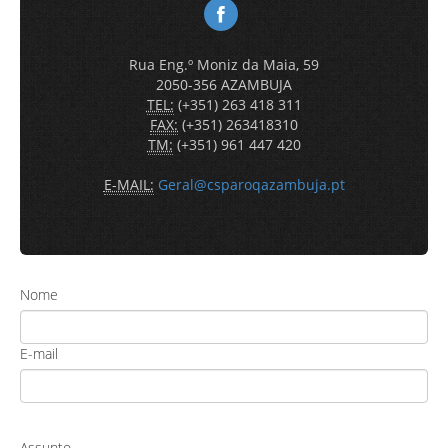
Rua Eng.º Moniz da Maia, 59
2050-356 AZAMBUJA
TEL:
(+351) 263 418 311
FAX:
(+351) 263418310
TM:
(+351) 961 447 420
E-MAIL:
Geral@csparoqazambuja.pt
Nome
E-mail
Assunto